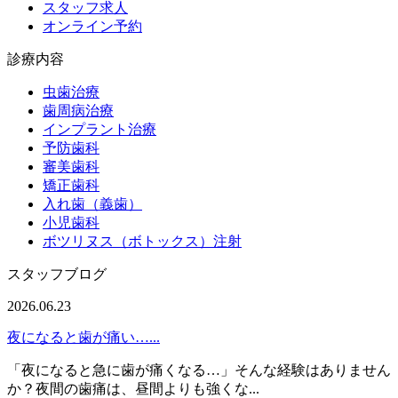
スタッフ求人
オンライン予約
診療内容
虫歯治療
歯周病治療
インプラント治療
予防歯科
審美歯科
矯正歯科
入れ歯（義歯）
小児歯科
ボツリヌス（ボトックス）注射
スタッフブログ
2026.06.23
夜になると歯が痛い…...
「夜になると急に歯が痛くなる…」そんな経験はありません
か？夜間の歯痛は、昼間よりも強くな...