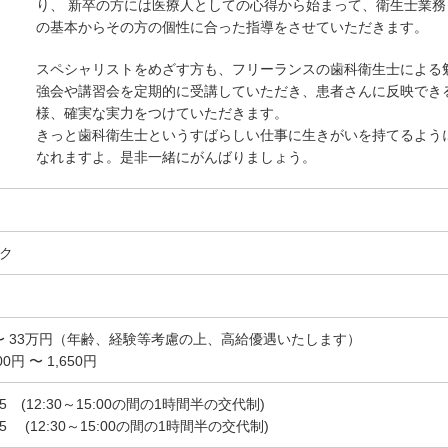
り、 新卒の方には医療人としての心得から始まって、衛生士業務
の基本からその方の個性に合った指導をさせていただきます。
スペシャリストをめざす方も、フリーランスの歯科衛生士による
強会や講習会を定期的に受講していただき、患者さんに反映でき
様、確実な実力をつけていただきます。
きっと歯科衛生士というすばらしい仕事に生きがいを持てるよう
なれますよ。是非一緒にがんばりましょう。
ク
 〜 33万円（年齢、経験等考慮の上、高給優遇いたします）
円 〜 1,650円
45 (12:30～15:00の間の1時間半の交代制)
15 (12:30～15:00の間の1時間半の交代制)