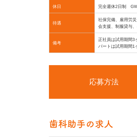
休日
完全週休2日制 G
社保完備、雇用労災
待遇
会支援、制服貸与、
正社員は試用期間3
備考
パートは試用期間1ヶ
応募方法
歯科助手の求人