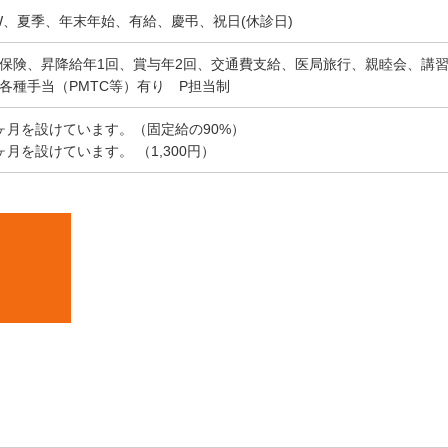
W、夏季、年末年始、有給、慶弔、祝日(休診日)
保険、昇降給年1回、賞与年2回、交通費支給、医局旅行、親睦会、講
各種手当（PMTC等）有り P担当制
ヶ月を設けています。（固定給の90%）
月を設けています。 （1,300円）