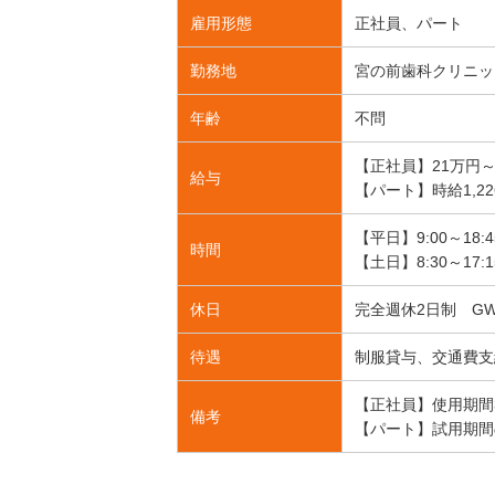
雇用形態
正社員、パート
勤務地
宮の前歯科クリニッ
年齢
不問
【正社員】21万円
給与
【パート】時給1,
【平日】9:00～18:
時間
【土日】8:30～17:
休日
完全週休2日制 G
待遇
制服貸与、交通費支
【正社員】使用期間
備考
【パート】試用期間の