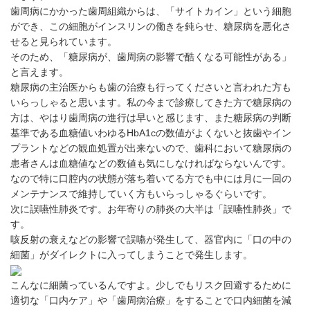
歯周病にかかった歯周組織からは、「サイトカイン」という細胞
ができ、この細胞がインスリンの働きを鈍らせ、糖尿病を悪化さ
せると見られています。
そのため、「糖尿病が、歯周病の影響で酷くなる可能性がある」
と言えます。
糖尿病の主治医からも歯の治療も行ってくださいと言われた方も
いらっしゃると思います。私の今まで診療してきた方で糖尿病の
方は、やはり歯周病の進行は早いと感じます、また糖尿病の判断
基準である血糖値いわゆるHbA1cの数値がよくないと抜歯やイン
プラントなどの観血処置が出来ないので、歯科において糖尿病の
患者さんは血糖値などの数値も気にしなければならないんです。
なので特に口腔内の状態が落ち着いてる方でも中には月に一回の
メンテナンスで維持していく方もいらっしゃるぐらいです。
次に誤嚥性肺炎です。お年寄りの肺炎の大半は「誤嚥性肺炎」で
す。
咳反射の衰えなどの影響で誤嚥が発生して、器官内に「口の中の
細菌」がダイレクトに入ってしまうことで発生します。
こんなに細菌っているんですよ。少しでもリスク回避するために
適切な「口内ケア」や「歯周病治療」をすることで口内細菌を減