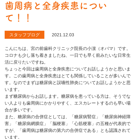
歯周病と全身疾患につい
て！！
スタッフブログ
2021.12.03
こんにちは、宮の前歯科クリニック院長の小濵（オバマ）です。
コロナも少し落ち着きましたね、一日でも早く前みたいな日常生
活に戻りたいですね。
ちょっと今回は歯周病と全身疾患についてお話しようかと思いま
す。この歯周病と全身疾患はとても関係していることが多いんで
す。なのでまずは糖尿病と誤嚥性肺炎についてお話しようかと思
います。
まず糖尿病からお話します。糖尿病を患っている方は、そうでな
い人よりも歯周病にかかりやすく、エスカレートするのも早い場
合が多いです。
また、糖尿病の合併症としては、「糖尿病腎症」「糖尿病神経障
害」「糖尿病網膜症」「脳梗塞」「心筋梗塞」の五種が代表的で
すが、「歯周病は糖尿病の第六の合併症である」とも認識されて
います。